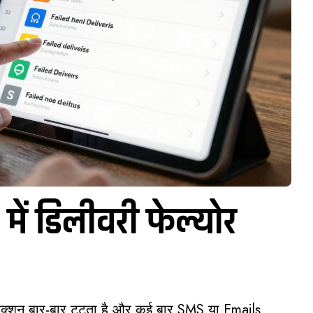
ं डिलीवरी फेल्योर
कनेक्शन बार-बार टूटता है और कई बार SMS या Emails