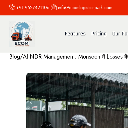
:
+91-9627421106
|
:
info@ecomlogisticspark.com
Features
Pricing
Our Pa
Blog
/
AI NDR Management: Monsoon में Losses कैस