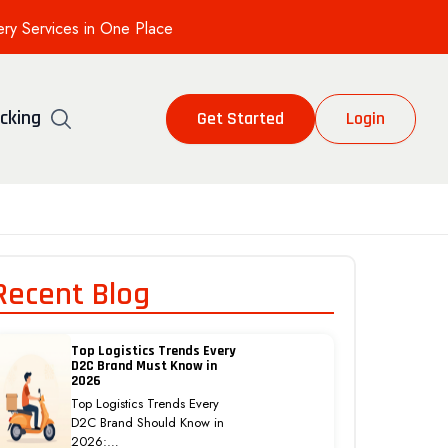
ery Services in One Place
cking
Get Started
Login
Recent Blog
Top Logistics Trends Every
D2C Brand Must Know in
2026
Top Logistics Trends Every
D2C Brand Should Know in
2026:…