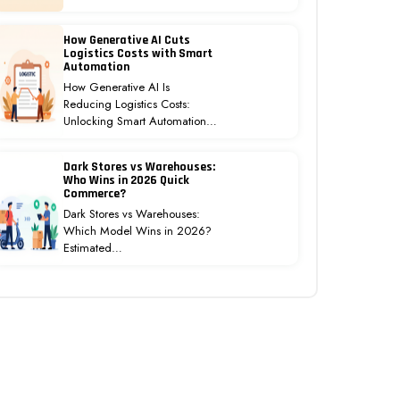
How Generative AI Cuts
Logistics Costs with Smart
Automation
How Generative AI Is
Reducing Logistics Costs:
Unlocking Smart Automation…
Dark Stores vs Warehouses:
Who Wins in 2026 Quick
Commerce?
Dark Stores vs Warehouses:
Which Model Wins in 2026?
Estimated…