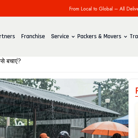
From Local to Global – All Deliv
rtners
Franchise
Service
Packers & Movers
Tra
े बचाएं?