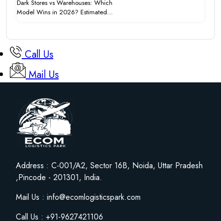
Dark Stores vs Warehouses: Which
Model Wins in 2026? Estimated…
Call Us
Mail Us
Address : C-001/A2, Sector 16B, Noida, Uttar Pradesh
,Pincode - 201301, India.
Mail Us : info@ecomlogisticspark.com
Call Us : +91-9627421106