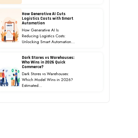
How Generative AI Cuts
Logistics Costs with Smart
Automation
How Generative AI Is
Reducing Logistics Costs:
Unlocking Smart Automation…
Dark Stores vs Warehouses:
Who Wins in 2026 Quick
Commerce?
Dark Stores vs Warehouses:
Which Model Wins in 2026?
Estimated…