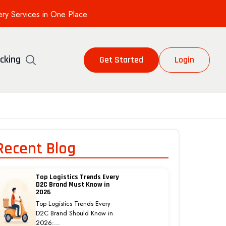
ery Services in One Place
cking
Get Started
Login
Recent Blog
Top Logistics Trends Every
D2C Brand Must Know in
2026
Top Logistics Trends Every
D2C Brand Should Know in
2026:…