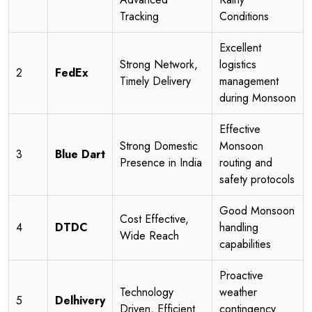
Tracking
Conditions
Excellent
Strong Network,
logistics
2
FedEx
Timely Delivery
management
during Monsoon
Effective
Strong Domestic
Monsoon
3
Blue Dart
Presence in India
routing and
safety protocols
Good Monsoon
Cost Effective,
4
DTDC
handling
Wide Reach
capabilities
Proactive
Technology
weather
5
Delhivery
Driven, Efficient
contingency